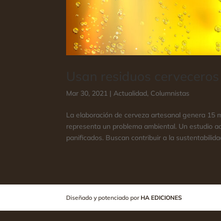
Usan residuos cerveceros
Mar 30, 2021
|
Actualidad
,
Columnistas
La elaboración de cerveza artesanal genera 15 m
representa un problema ambiental. Un estudio a
panificados. Buscan contribuir a la sustentabilida
Diseñado y potenciado por
HA EDICIONES