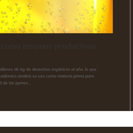
 como insumos productivos
illones de kg de desechos orgánicos al año, lo que
cadémico analizó su uso como materia prima para
d de las pymes...