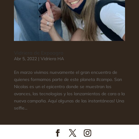
Vidriera de Expoagro
Abr 5, 2022
|
Vidriera HA
En marzo vivimos nuevamente el gran encuentro de
quienes formamos parte de este planeta #campo. San
Nicolas es un el epicentro donde se muestran los
avances, las tecnologias y los lanzamientos de cara a la
nueva campaña. Aquí algunas de las instantáneas! Una
selfie...