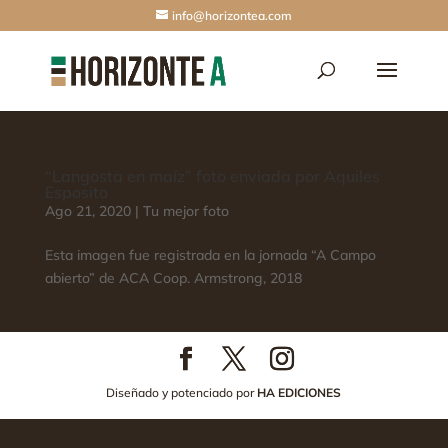
info@horizontea.com
“Langosta en maíz” foto enviada por Aquiles
Esposito
Ago 21, 2020
|
Tu mejor foto
Esta imagen fue registrada en la jornada “A Campo
abierto” de ACA Coop. Armstrong, 2018
Diseñado y potenciado por
HA EDICIONES