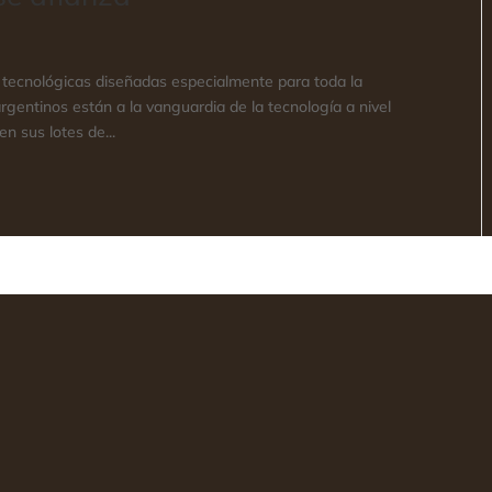
 tecnológicas diseñadas especialmente para toda la
rgentinos están a la vanguardia de la tecnología a nivel
n sus lotes de...