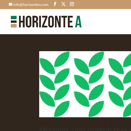
info@horizontea.com
Magoya, una agtech que 