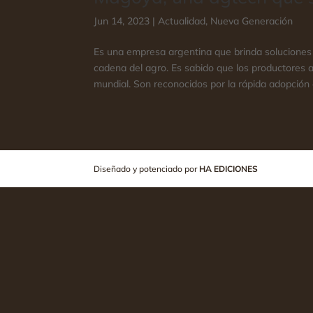
Jun 14, 2023
|
Actualidad
,
Nueva Generación
Es una empresa argentina que brinda soluciones
cadena del agro. Es sabido que los productores a
mundial. Son reconocidos por la rápida adopción e
Diseñado y potenciado por
HA EDICIONES