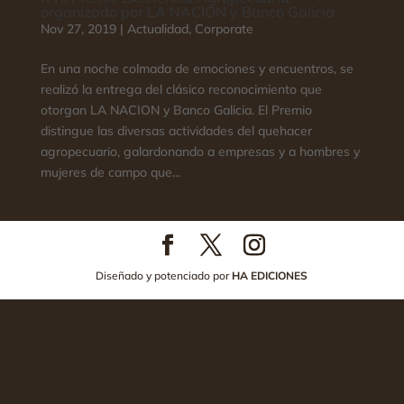
organizado por LA NACION y Banco Galicia
Nov 27, 2019
|
Actualidad
,
Corporate
En una noche colmada de emociones y encuentros, se
realizó la entrega del clásico reconocimiento que
otorgan LA NACION y Banco Galicia. El Premio
distingue las diversas actividades del quehacer
agropecuario, galardonando a empresas y a hombres y
mujeres de campo que...
Diseñado y potenciado por
HA EDICIONES