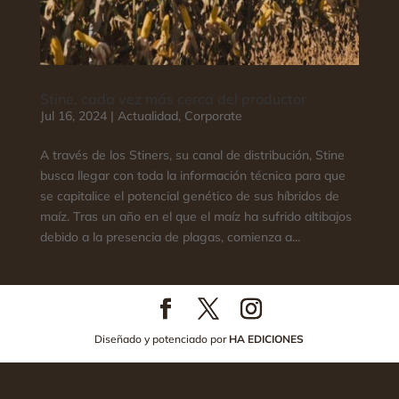
Stine, cada vez más cerca del productor
Jul 16, 2024
|
Actualidad
,
Corporate
A través de los Stiners, su canal de distribución, Stine
busca llegar con toda la información técnica para que
se capitalice el potencial genético de sus híbridos de
maíz. Tras un año en el que el maíz ha sufrido altibajos
debido a la presencia de plagas, comienza a...
Diseñado y potenciado por
HA EDICIONES