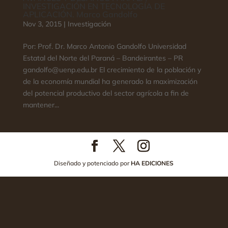
INVESTIGACIÓN EN TECNOLOGÍA DE
APLICACIÓN. Marco Gandolfo
Nov 3, 2015
|
Investigación
Por: Prof. Dr. Marco Antonio Gandolfo Universidad
Estatal del Norte del Paraná – Bandeirantes – PR
gandolfo@uenp.edu.br El crecimiento de la población y
de la economía mundial ha generado la maximización
del potencial productivo del sector agrícola a fin de
mantener...
Diseñado y potenciado por
HA EDICIONES