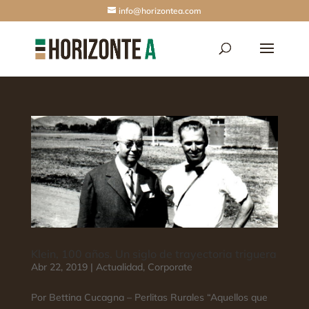
info@horizontea.com
Klein, 100 años. Un siglo de trayectoria triguera
Abr 22, 2019
|
Actualidad
,
Corporate
Por Bettina Cucagna – Perlitas Rurales “Aquellos que