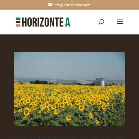
info@horizontea.com
Limagrain presentó un nuevo híbrido de girasol