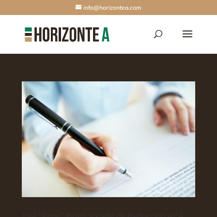
info@horizontea.com
José “Pepe” Ibaldi, ex jefe de Redacción ACA