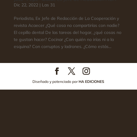
Dic 22, 2022
|
Las 31
Periodista, Ex Jefe de Redacción de La Cooperación y
revista Acaecer ¿Qué cosa no compartirías con nadie?
El cepillo dental De las tareas del hogar, ¿qué cosas no
te gustan hacer? Cocinar ¿Con quién no irías ni a la
esquina? Con corruptos y ladrones. ¿Cómo estás...
Diseñado y potenciado por
HA EDICIONES