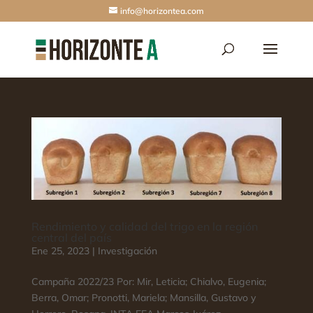
info@horizontea.com
Rendimiento y calidad del trigo en la región
central del país
Ene 25, 2023
|
Investigación
Campaña 2022/23 Por: Mir, Leticia; Chialvo, Eugenia;
Berra, Omar; Pronotti, Mariela; Mansilla, Gustavo y