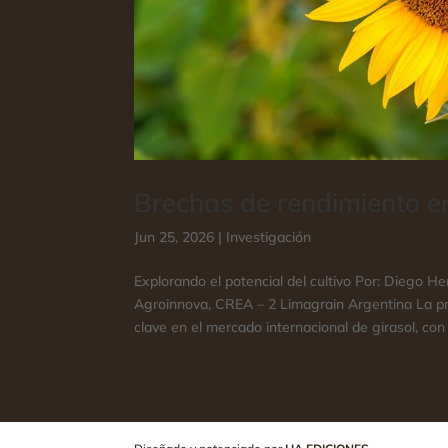
Brechas de rendimiento en
Jun 25, 2026
|
Investigación
Explorando el potencial del cultivo Por: Diego 
Agroinnova, CREA – 2 Limagrain Argentina La pr
clave en el mercado internacional de girasol, con 