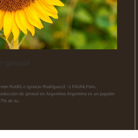
 girasol
Hernán Rotili1 e Ignacio Rodríguez2 -1 FAUNLPam,
oducción de girasol en Argentina Argentina es un jugador
7% de la...