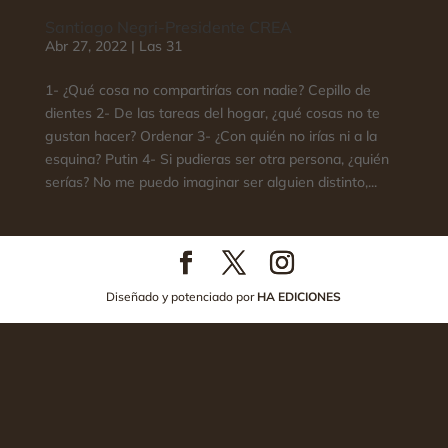
Santiago Negri-Presidente CREA
Abr 27, 2022
|
Las 31
1- ¿Qué cosa no compartirías con nadie? Cepillo de
dientes 2- De las tareas del hogar, ¿qué cosas no te
gustan hacer? Ordenar 3- ¿Con quién no irías ni a la
esquina? Putin 4- Si pudieras ser otra persona, ¿quién
serías? No me puedo imaginar ser alguien distinto,...
Diseñado y potenciado por
HA EDICIONES