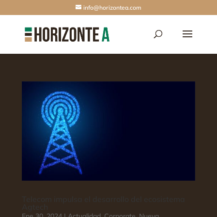
info@horizontea.com
Telecom impulsa el desarrollo del ecosistema
Agtech
Ene 30, 2024
|
Actualidad
,
Corporate
,
Nueva