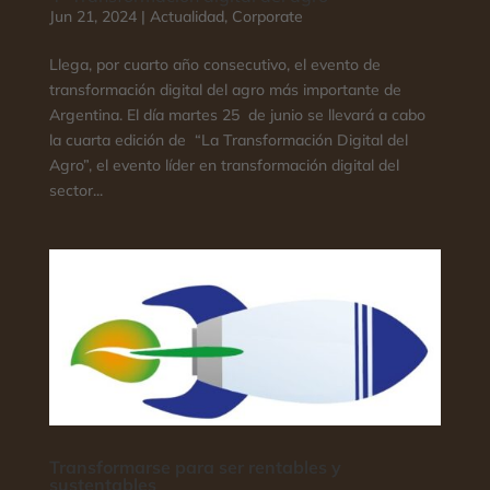
Jun 21, 2024
|
Actualidad
,
Corporate
Llega, por cuarto año consecutivo, el evento de
transformación digital del agro más importante de
Argentina. El día martes 25 de junio se llevará a cabo
la cuarta edición de “La Transformación Digital del
Agro”, el evento líder en transformación digital del
sector...
Transformarse para ser rentables y
sustentables