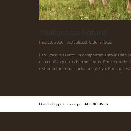
Inteligencia Natural
Feb 19, 2026
|
Actualidad
,
Columnistas
Esta vaca presenta un comportamiento inédito p
con cepillos y otras herramientas. Para lograrlo 
extremo funcional hacia un objetivo. Por supuesto,
Diseñado y potenciado por
HA EDICIONES