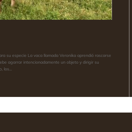
ara su especie La vaca llamada Veronika aprendió rascarse
debe agarrar intencionadamente un objeto y dirigir su
 los...