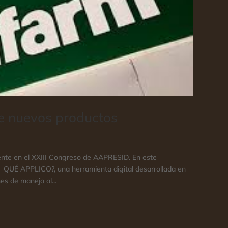
 nuevos productos
sente en el XXIII Congreso de AAPRESID. En este
o QUÉ APPLICO?, una herramienta digital desarrollada en
es de manejo al...