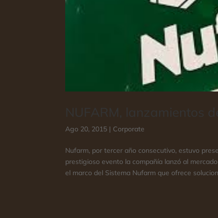
NUFARM, lanzamientos de
Ago 20, 2015
|
Corporate
Nufarm, por tercer año consecutivo, estuvo pre
prestigioso evento la compañía lanzó al mercad
el marco del Sistema Nufarm que ofrece solucion