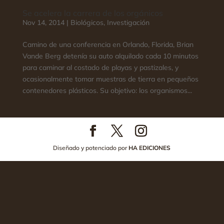
Se acelera la carrera de los orgánicos
Nov 14, 2014
|
Biológicos
,
Investigación
Camino de una conferencia en Orlando, Florida, Brian
Vande Berg detenía su auto alquilado cada 10 minutos
para caminar al costado de playas y pastizales, y
ocasionalmente tomar muestras de tierra en pequeños
contenedores plásticos. Su objetivo: los organismos...
Diseñado y potenciado por
HA EDICIONES