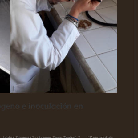
rógeno e inoculación en
, Mirian Barraco2 y Martín Díaz-Zorita1,3 – 1Facultad de