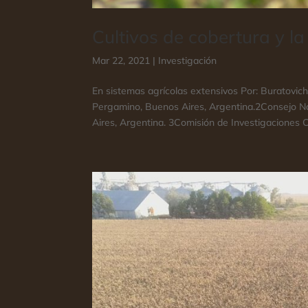
Cultivos de cobertura y 
Mar 22, 2021
|
Investigación
En sistemas agrícolas extensivos Por: Buratovich
Pergamino, Buenos Aires, Argentina.2Consejo Nac
Aires, Argentina. 3Comisión de Investigaciones Ci