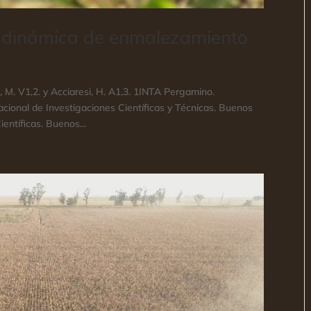
la dinámica de enmalezamiento
, M. V1,2. y Acciaresi, H. A1,3. 1INTA Pergamino.
ional de Investigaciones Científicas y Técnicas. Buenos
entíficas. Buenos...