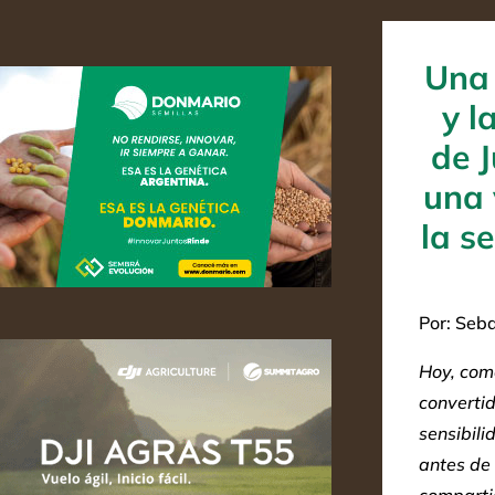
Una 
y l
de 
una 
la se
Por: Seba
Hoy, com
convertid
sensibili
antes de 
comparti