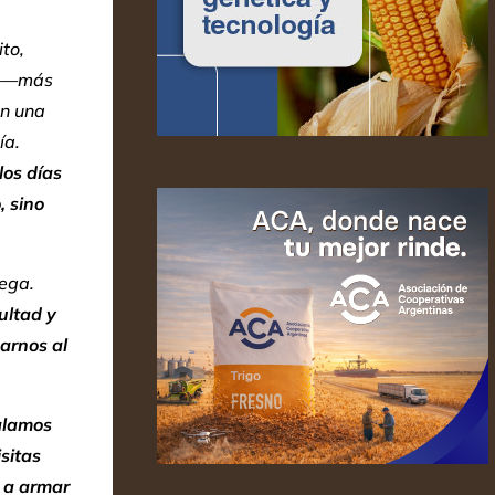
to,
o —más
an una
ía.
los días
, sino
lega.
ultad y
arnos al
alamos
sitas
, a armar