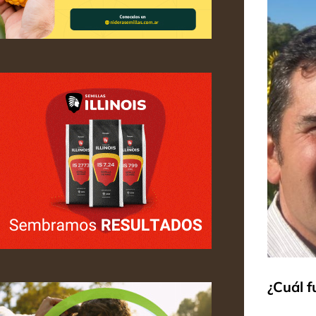
¿
Cuál f