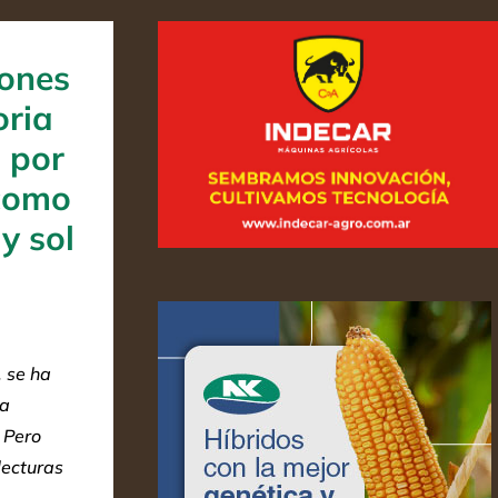
iones
oria
 por
 como
 y sol
 se ha
na
. Pero
lecturas