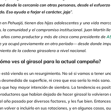
ed desde la cercanía con otras personas, desde el esfuerzo
o. Eso ayuda a forjar el carácter, jaja
”.
 en Pehuajó, tienen dos hijas adolescentes y una vida marc
o, la comunidad y el compromiso institucional. Juan Martín l
e años como productor y más de cinco como presidente de
A
e ya ocupó previamente en otro período— desde donde impu
miento de la cadena girasolera a nivel nacional.
ómo ves al girasol para la actual campaña?
 está viendo es un resurgimiento. No sé si vamos a tener un
 desmedida de superficie, ni creo que eso sería lo más sano. 
o que hay mayor intención de siembra. La tendencia es posit
oductores que habían dejado de hacer girasol lo volvieron 
l año pasado por diversos factores, y les fue bien. Entonces
n volver a incluirlo en sus rotaciones, y en algunos casos, 