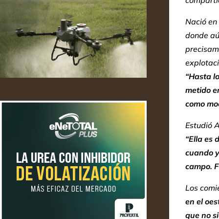
Nació en 
donde aú
precisame
explotac
“Hasta lo
metido e
como mod
Estudió A
“Ella es
cuando y
campo. F
Los comie
en el oes
que no si