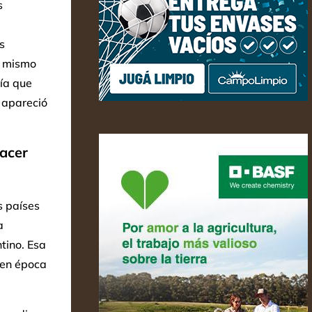
s
s
l mismo
ía que
 apareció
hacer
s países
a
tino. Esa
 en época