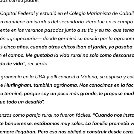
Capital Federal y estudió en el Colegio Marianista de Caballi
n mantiene amistades del secundario. Pero fue en el camp
nte en los veranos pasados junto a su tía y su tío, que tení
ión agropecuaria— donde germinó su pasión por la agronom
s cinco años, cuando otros chicos iban al jardín, yo pasaba 
n el campo. Me gustaba la vida rural no solo como descanso
o de vida”
, recuerda.
gronomía en la UBA y allí conoció a Malena, su esposa y co
 de Hurlingham, también agrónoma. Nos conocimos en la fac
o terminé, porque soy un poco más grande, le propuse mud
ue todo un desafío”.
nzos como pareja rural no fueron fáciles.
“Cuando nos inst
te bonaerense, estábamos muy solos. La familia prometía vi
empre llegaban. Pero eso nos obligó a construir desde cero