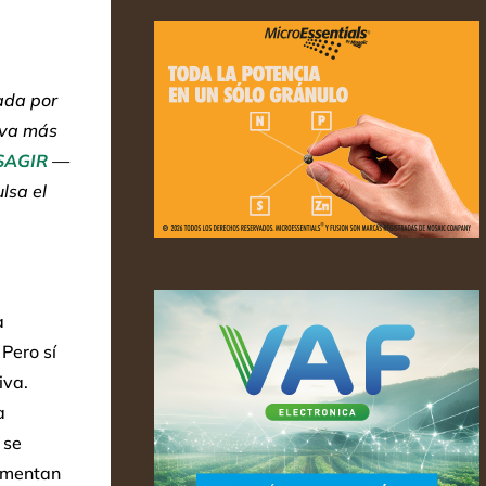
ada por
leva más
SAGIR
—
lsa el
a
Pero sí
iva.
a
 se
aumentan