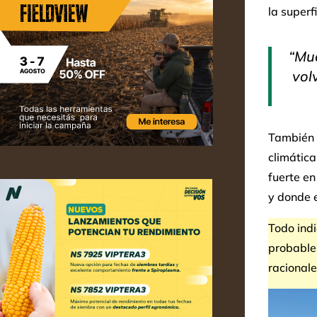
la superf
“Muc
vol
También 
climátic
fuerte en
y donde e
Todo indi
probable
racional