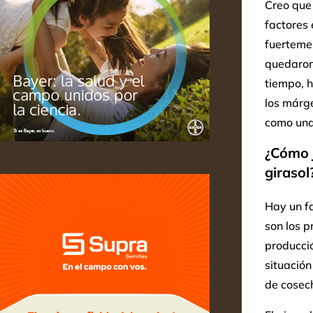
Creo que
factores 
fuerteme
quedaron 
tiempo, 
los márge
como una
¿Cómo j
girasol
Hay un fa
son los p
producci
situación
de cosech