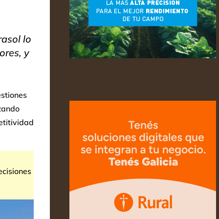
asol lo
ores, y
estiones
zando
etitividad
ecisiones