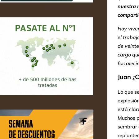
nuestra r
compartid
Hoy viven
el trabaj
de veint
cargo qu
fortaleci
Juan ¿C
Lo que se
explosión
está clar
Muchos pr
sembrar e
replantea