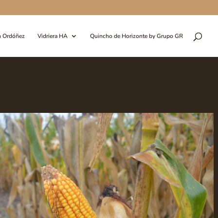
n Ordóñez
Vidriera HA
Quincho de Horizonte by Grupo GR