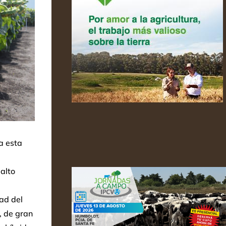
a esta
alto
dad del
, de gran