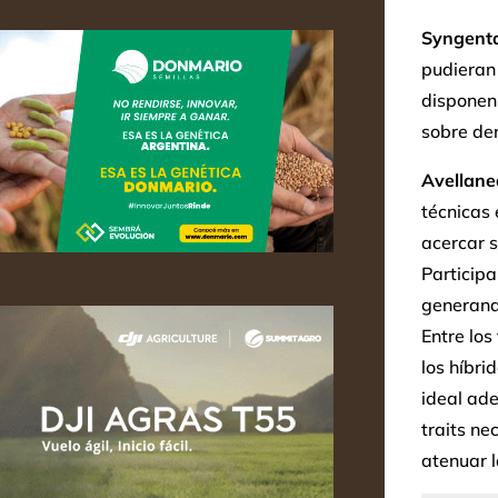
Syngent
pudieran 
disponen
sobre den
Avellane
técnicas 
acercar s
Particip
generand
Entre los
los híbri
ideal ad
traits ne
atenuar 