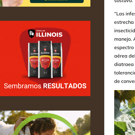
sostuvo.
“Las infe
estrecha 
insectici
manejo. 
espectro 
aérea del
diatraea 
toleranci
de conve