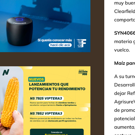
muy buen
Clearﬁeld
comporta
SYN406
materia 
vuelco.
Maíz par
A su turn
Desarrol
dejar Ref
AgrisureV
de promov
potencial
aumenta, 