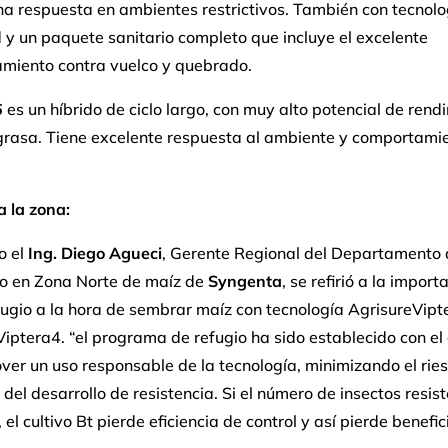
a respuesta en ambientes restrictivos. También con tecnolo
 y un paquete sanitario completo que incluye el excelente
miento contra vuelco y quebrado.
6
es un híbrido de ciclo largo, con muy alto potencial de rend
grasa. Tiene excelente respuesta al ambiente y comportami
a la zona:
o el
Ing. Diego Agueci
, Gerente Regional del Departamento 
lo en Zona Norte de maíz de
Syngenta
, se refirió a la import
ugio a la hora de sembrar maíz con tecnología AgrisureVipt
iptera4. “el programa de refugio ha sido establecido con el 
er un uso responsable de la tecnología, minimizando el rie
 del desarrollo de resistencia. Si el número de insectos resis
el cultivo Bt pierde eficiencia de control y así pierde benefic