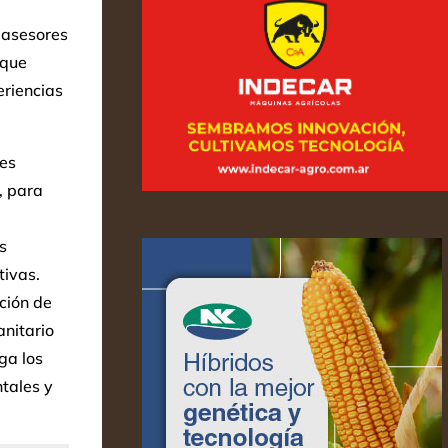
 asesores
 que
riencias
es
, para
s
tivas.
ción de
anitario
ga los
tales y