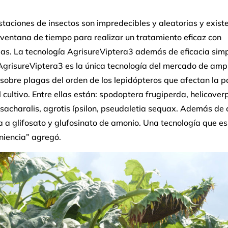
staciones de insectos son impredecibles y aleatorias y exist
ventana de tiempo para realizar un tratamiento eficaz con
das. La tecnología AgrisureViptera3 además de eficacia simpl
AgrisureViptera3 es la única tecnología del mercado de amp
sobre plagas del orden de los lepidópteros que afectan la p
 cultivo. Entre ellas están: spodoptera frugiperda, helicover
sacharalis, agrotis ípsilon, pseudaletia sequax. Además de 
a a glifosato y glufosinato de amonio. Una tecnología que e
niencia” agregó.