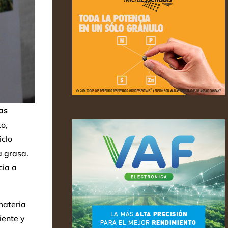
as
o,
iclo
a grasa.
cia a
materia
iente y