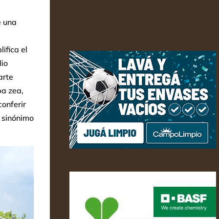
e una
ifica el
lio
arte
pa zea,
conferir
s sinónimo