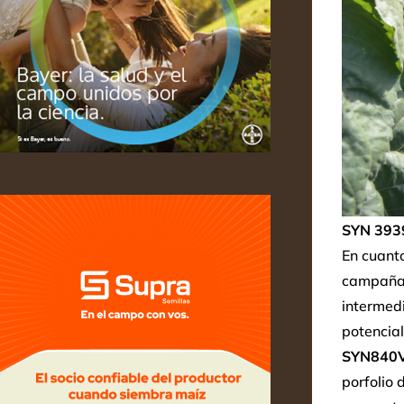
SYN 393
En cuant
campaña 
intermed
potencial
SYN840V
porfolio 