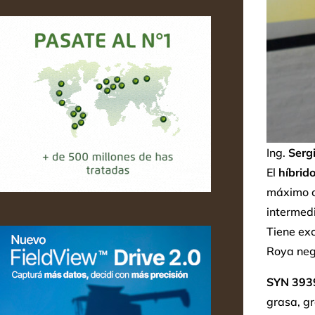
Ing.
Serg
El
híbrid
máximo co
intermedi
Tiene ex
Roya neg
SYN 393
grasa, gr