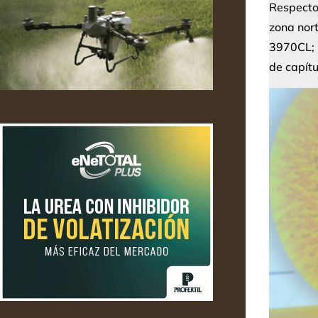
Respecto 
zona nor
3970CL; 
de capít