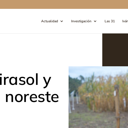
Actualidad
Investigación
Las 31
Ivá
rasol y
 noreste