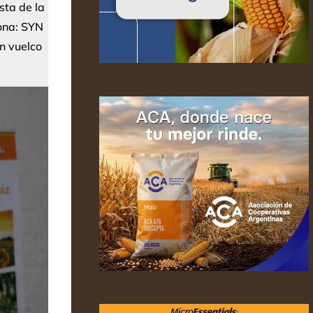
sta de la
zona: SYN
n vuelco