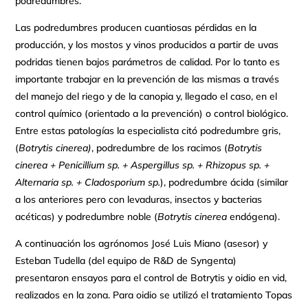
podredumbres.
Las podredumbres producen cuantiosas pérdidas en la
producción, y los mostos y vinos producidos a partir de uvas
podridas tienen bajos parámetros de calidad. Por lo tanto es
importante trabajar en la prevención de las mismas a través
del manejo del riego y de la canopia y, llegado el caso, en el
control químico (orientado a la prevención) o control biológico.
Entre estas patologías la especialista citó podredumbre gris,
(
Botrytis cinerea)
, podredumbre de los racimos (
Botrytis
cinerea +
Penicillium sp. + Aspergillus sp. + Rhizopus sp.
+
Alternaria sp. + Cladosporium sp.
), podredumbre ácida (similar
a los anteriores pero con levaduras, insectos y bacterias
acéticas) y podredumbre noble (
Botrytis cinerea
endógena).
A continuación los agrónomos José Luis Miano (asesor) y
Esteban Tudella (del equipo de R&D de Syngenta)
presentaron ensayos para el control de Botrytis y oidio en vid,
realizados en la zona. Para oidio se utilizó el tratamiento Topas