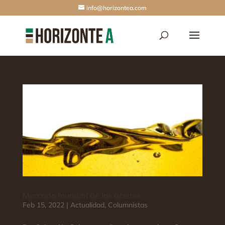
info@horizontea.com
Mercado mundial de los aceites
Feb 15, 2022
|
Actualidad
,
Columnistas