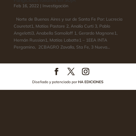
Feb 16, 2022
|
Investigación
Norte de Buenos Aires y sur de Santa Fe Por: Lucrecia
Couretot1, Matías Pastore 2, Analía Curti 3, Pablo
Angelotti3, Anabella Samoiloff 1, Gerardo Magnone1,
Hernán Russian1, Matías Labatte1 – 1EEA INTA
Pergamino, 2CBAGRO Zavalla, Sta Fe, 3 Nueva...
Diseñado y potenciado por
HA EDICIONES