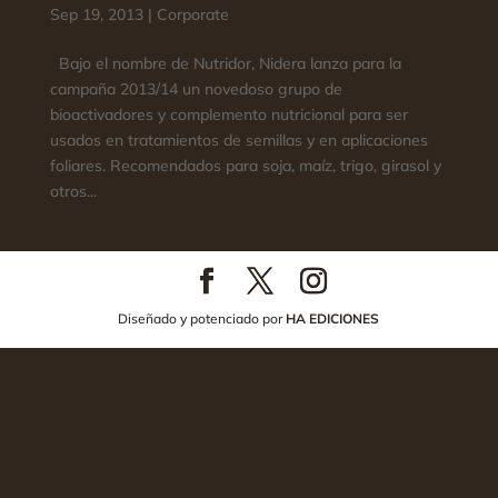
Sep 19, 2013
|
Corporate
Bajo el nombre de Nutridor, Nidera lanza para la
campaña 2013/14 un novedoso grupo de
bioactivadores y complemento nutricional para ser
usados en tratamientos de semillas y en aplicaciones
foliares. Recomendados para soja, maíz, trigo, girasol y
otros...
Diseñado y potenciado por
HA EDICIONES