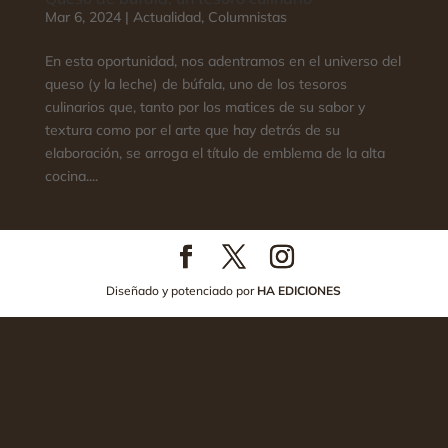
Mar 6, 2024
|
Actualidad
,
Columnistas
En esta oportunidad, nos adentramos en el universo del
queso (y la leche) de búfala, uno de los tesoros
culinarios que, tanto por los matices de su sabor y
textura como por el arte que hay detrás de su
elaboración, se arroga el título de emblema de la alta
cocina....
Diseñado y potenciado por
HA EDICIONES