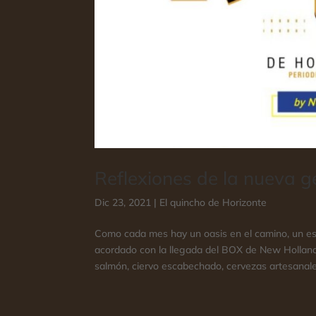
Reflexiones de la nueva g
Dic 23, 2021
|
El quincho de Horizonte
Como cada mes hay un oasis en el camino, un es
acordado con la llegada del BOX de New Holland,
salmón, ciervo escabechado, cervezas artesanale