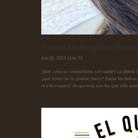
Carola Urdangarin. Period
Jun 22, 2022
|
Las 31
¿Qué cosa no compartirías con nadie? La última ro
¿qué cosas no te gustan hacer? Sacar las bolsas
ni a la esquina? En general, con los que solo quier