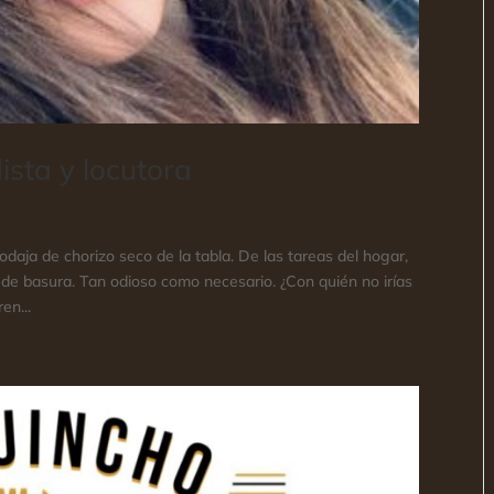
ista y locutora
daja de chorizo seco de la tabla. De las tareas del hogar,
 de basura. Tan odioso como necesario. ¿Con quién no irías
en...