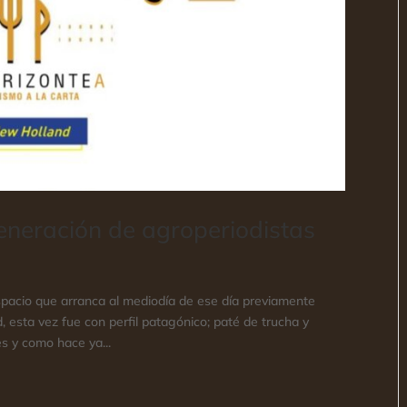
eneración de agroperiodistas
pacio que arranca al mediodía de ese día previamente
 esta vez fue con perfil patagónico; paté de trucha y
s y como hace ya...