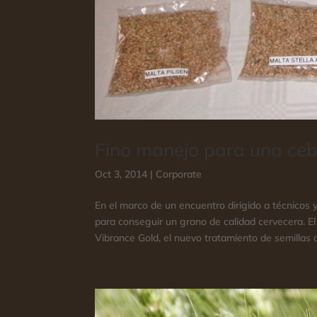
Fino manejo para una ceb
Oct 3, 2014
|
Corporate
En el marco de un encuentro dirigido a técnicos y
para conseguir un grano de calidad cervecera. El ma
Vibrance Gold, el nuevo tratamiento de semillas q