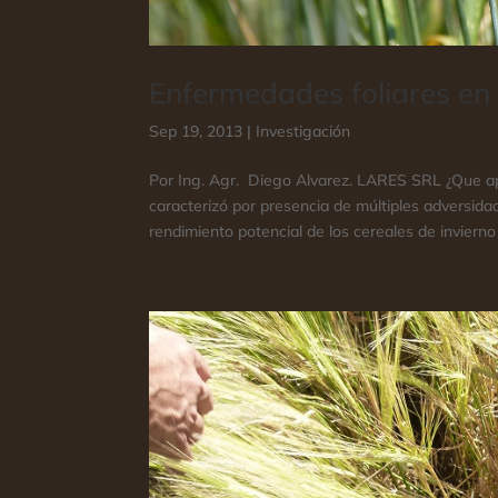
Enfermedades foliares en 
Sep 19, 2013
|
Investigación
Por Ing. Agr. Diego Alvarez. LARES SRL ¿Que 
caracterizó por presencia de múltiples adversid
rendimiento potencial de los cereales de invierno