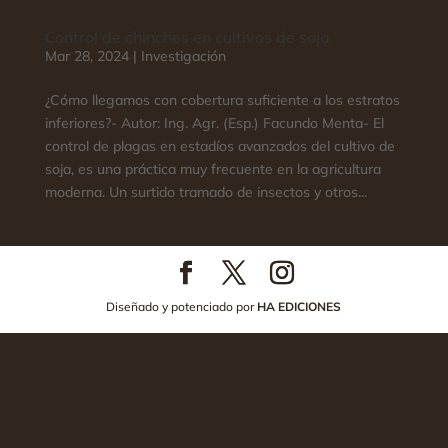
Control de chinches en cultivos de soja
Mar 28, 2024
|
Investigación
¿Cómo llegamos con cobertura suficiente a los estratos
inferiores?- Autor: Ing. Agr. (Esp.) Facundo Menta- El
control de plagas en estadíos avanzados del cultivo de
soja, es una práctica muy frecuente en la agricultura
moderna. Un surtido tramado de insectos y otros...
Diseñado y potenciado por
HA EDICIONES