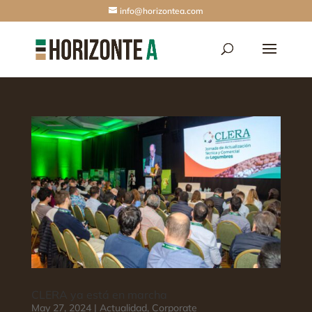
info@horizontea.com
CLERA ya está en marcha
May 27, 2024
|
Actualidad
,
Corporate