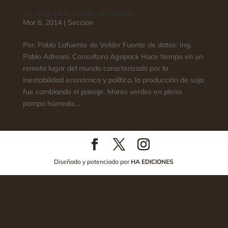
La soja va a salvar al mundo
Mar 6, 2014
|
Seccion
Por: Pablo Lafuente de Volder Fuente de datos: Ing.
Pablo Adreani. Consultora Agripack Hace tiempo en un
remoto lugar del mundo caracterizado por la
inestabilidad económica y política, la producción de soja
fue cambiando el paisaje. Mares verdes en plena
pampa húmeda,...
Diseñado y potenciado por
HA EDICIONES