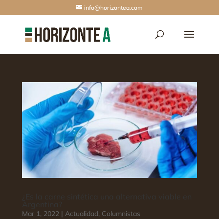
info@horizontea.com
¿Es la carne sintética una alternativa viable en
Argentina?
Mar 1, 2022
|
Actualidad
,
Columnistas