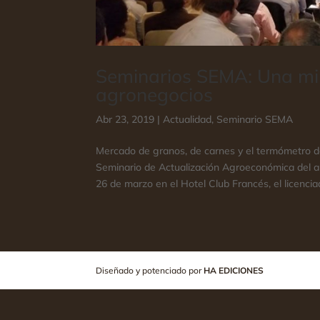
Seminarios SEMA: Una mi
agronegocios
Abr 23, 2019
|
Actualidad
,
Seminario SEMA
Mercado de granos, de carnes y el termómetro d
Seminario de Actualización Agroeconómica del a
26 de marzo en el Hotel Club Francés, el licenciad
Diseñado y potenciado por
HA EDICIONES