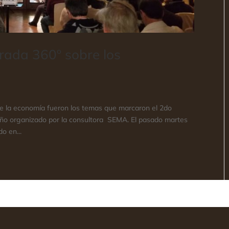
rada 360º sobre los
e la economía fueron los temas que marcaron el 2do
ño organizado por la consultora SEMA. El pasado martes
o en...