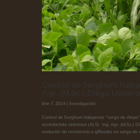
Control de Sorghum halepe
Agr. (M.Sc.) Diego Ustarr
Ene 7, 2014
|
Investigación
Control de Sorghum halepense “sorgo de Alepo” re
acetolactato sintetasa (ALS) Ing. Agr. (M.Sc.) 
evolución de resistencia a glifosato en sorgo de A