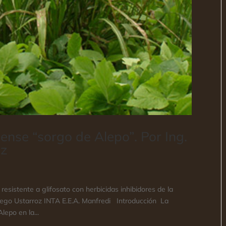
nse “sorgo de Alepo”. Por Ing.
oz
sistente a glifosato con herbicidas inhibidores de la
Diego Ustarroz INTA E.E.A. Manfredi Introducción La
lepo en la...