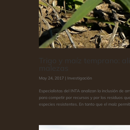
Trigo y maíz temprano: al
malezas
May 24, 2017
|
Investigación
Especialistas del INTA analizan la inclusión de a
para competir por recursos y por los residuos que
especies resistentes. En tanto que el maíz permite