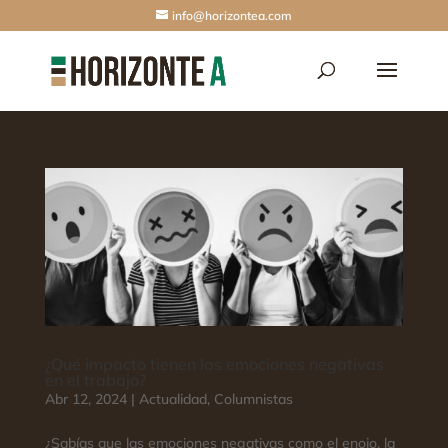
info@horizontea.com
¿Qué impacto tienen las emociones negativas
en el trabajo?
Abr 12, 2024
|
Actualidad
,
Columnistas
¿Sabías que las emociones negativas como el enojo, la