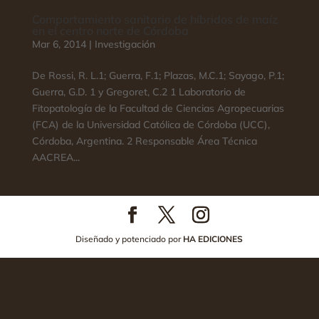
Comportamiento sanitario de híbridos de maíz
en el centro norte de Córdoba
Mar 6, 2014
|
Investigación
De Rossi, R. L.1; Guerra, F.1; Plazas, M.C.1; Sayago, P.1;
Guerra, G.D. 1 y Gregoret, C.2 1 Laboratorio de
Fitopatología de la Facultad de Ciencias Agropecuarias
(FCA) de la Universidad Católica de Córdoba (UCC),
Córdoba, Argentina. 2 Responsable Área Técnica
AACREA...
Diseñado y potenciado por
HA EDICIONES