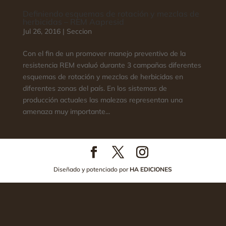
Definiendo esquemas de rotación y mezclas de
herbicidas – REM Aapresid
Jul 26, 2016
|
Seccion
Con el fin de un promover manejo preventivo de la
resistencia REM evaluó durante 3 campañas diferentes
esquemas de rotación y mezclas de herbicidas en
diferentes zonas del país. En los sistemas de
producción actuales las malezas representan una
amenaza muy importante...
Diseñado y potenciado por
HA EDICIONES