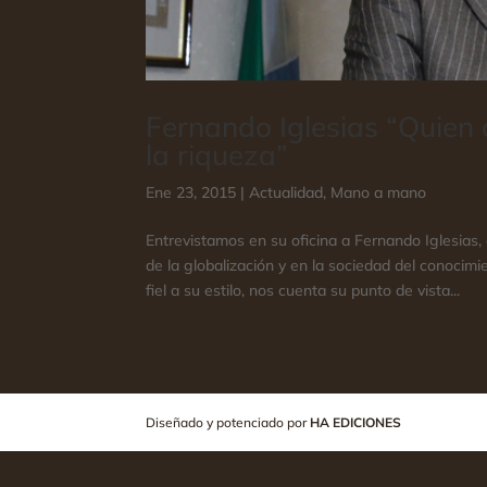
Fernando Iglesias “Quien 
la riqueza”
Ene 23, 2015
|
Actualidad
,
Mano a mano
Entrevistamos en su oficina a Fernando Iglesias, e
de la globalización y en la sociedad del conocimi
fiel a su estilo, nos cuenta su punto de vista...
Diseñado y potenciado por
HA EDICIONES