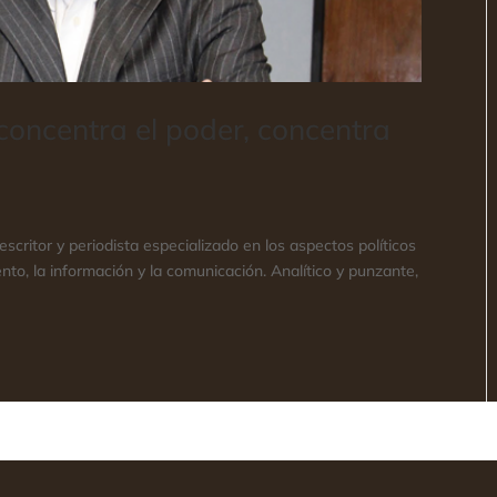
concentra el poder, concentra
scritor y periodista especializado en los aspectos políticos
ento, la información y la comunicación. Analítico y punzante,