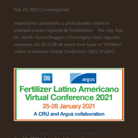
2021
Feb 23, 2021
|
Investigación
Impresiones personales y profesionales sobre el
principal evento regional de fertilizantes Por: Ing. Agr.
Dr. Martín Torres Duggan (Tecnoagro) Hace algunas
semanas, del 25 al 28 de enero tuvo lugar el “Fertilizer
Latino Americano Virtual Conference 2021 (FLAVC...
Fertilizer Latino Americano Conference 2021