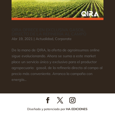
QIRA OFRECE EN EXCLUSIVA GASOIL,
DIRECTO DE LA REFINERÍA AL CAMPO
Abr 19, 2021
|
Actualidad
,
Corporate
De la mano de QIRA, la oferta de agroinsumos online
sigue evolucionando. Ahora se suma a este market
place un servicio único y exclusivo para el productor
agropecuario: gasoil, de la refinería directo al campo al
precio más conveniente. Arranca la campaña con
energía...
Diseñado y potenciado por
HA EDICIONES