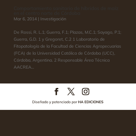
Comportamiento sanitario de híbridos de maíz
en el centro norte de Córdoba
Mar 6, 2014
|
Investigación
De Rossi, R. L.1; Guerra, F.1; Plazas, M.C.1; Sayago, P.1;
Guerra, G.D. 1 y Gregoret, C.2 1 Laboratorio de
Fitopatología de la Facultad de Ciencias Agropecuarias
(FCA) de la Universidad Católica de Córdoba (UCC),
Córdoba, Argentina. 2 Responsable Área Técnica
AACREA...
Diseñado y potenciado por
HA EDICIONES