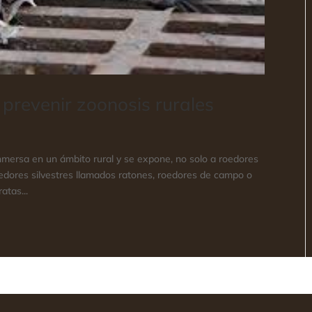
 prevenir zoonosis rurales
inmersa en un ámbito rural y se expone, no solo a roedores
edores silvestres llamados ratones, roedores de campo o
atas...