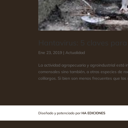
Hantavirus: 5 claves para
Ene 23, 2019
|
Actualidad
La actividad agropecuaria y agroindustrial está 
comensales sino también, a otras especies de ro
colilargos. Si bien son menos frecuentes que las r
Diseñado y potenciado por
HA EDICIONES