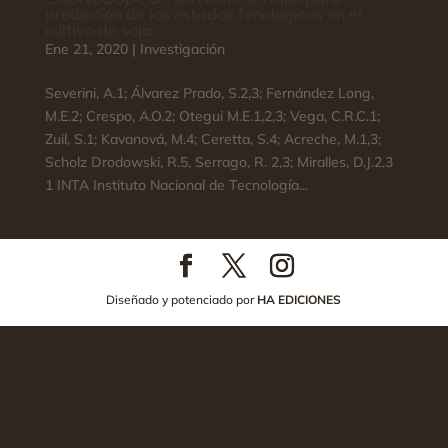
predicción de los estados fenológicos en el
cultivo de soja
Ene 21, 2020
|
Investigación
Severini, A.1; Álvarez Prado, S.2,3; Fernández Long,
M.E.2; Crespo, A.O.2; Otegui M.E.1,2,3; Vega, C.R.C.1;
Zuil, S.1; Kavanová, M.4; Ceretta, S.4; Acreche, M.1,3;
Scholz Drodowski, R.5, Serrago, R. 2,3; Miralles, D.J.2,3
1 INTA Instituto Nacional de Tecnología...
Diseñado y potenciado por
HA EDICIONES