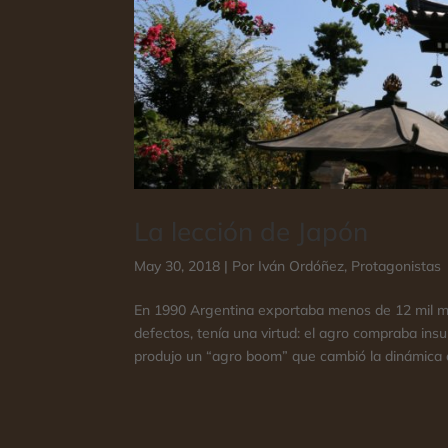
La lección de Japón
May 30, 2018
|
Por Iván Ordóñez
,
Protagonistas
En 1990 Argentina exportaba menos de 12 mil mill
defectos, tenía una virtud: el agro compraba ins
produjo un “agro boom” que cambió la dinámica d