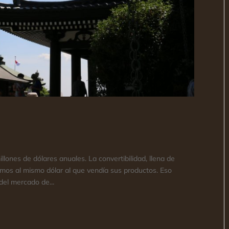
ones de dólares anuales. La convertibilidad, llena de
umos al mismo dólar al que vendía sus productos. Eso
el mercado de...