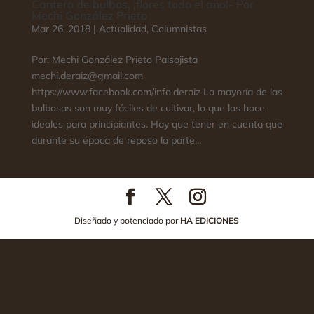
Cantero de bulbos, ¡flores todo el año!- Por
Mechi González Prieto
Mar 26, 2018
|
Actualidad
,
Columnistas
Por: Mechi González Prieto Paisajista
mechi.deraiz@gmail.com
https://www.facebook.com/info.deraiz La mayoría de las
bulbosas son muy fáciles de cultivar, lo que las hace
ideales para principiantes. Hay que tener en cuenta que
durante su época de reposo la parte...
Diseñado y potenciado por
HA EDICIONES