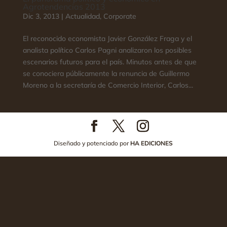
Agrotendencias 2013
Dic 3, 2013
|
Actualidad
,
Corporate
El reconocido economista Javier González Fraga y el
analista político Carlos Pagni analizaron los posibles
escenarios futuros para el país. Minutos antes de que
se conociera públicamente la renuncia de Guillermo
Moreno a la secretaría de Comercio Interior, Carlos...
Diseñado y potenciado por
HA EDICIONES