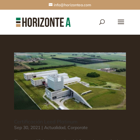
info@horizontea.com
Certificación Leed Platinum
Sep 30, 2021
|
Actualidad
,
Corporate