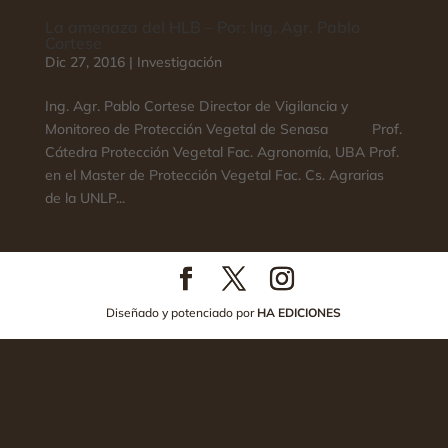
La amenaza del HLB – Por: Ing. Agr. Pablo
Cortese
Dic 27, 2016
|
Investigación
Ing. Agr. Pablo Cortese Director de Vigilancia y
Monitoreo de Protección Vegetal de Senasa Prof.
Cátedra Protección Vegetal Fac. Agronomía, UBA Prof.
en el Master de Protección Vegetal Fac. Cs. Agrarias
de la UNLP...
Diseñado y potenciado por
HA EDICIONES