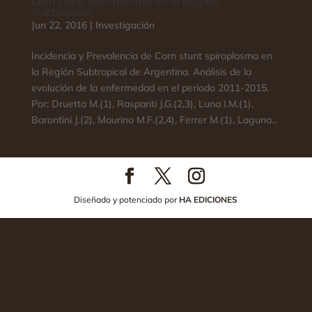
Corn stunt spiroplasma en la Región
Subtropical
Jun 22, 2016
|
Investigación
Incidencia y Prevalencia de Corn stunt spiroplasma en
la Región Subtropical de Argentina. Análisis de la
evolución de la enfermedad en el periodo 2011-2015.
Por: Druetta M.(1), Raspanti J.G.(2,3), Luna I.M.(1),
Barontini J.(2), Maurino M.F.(2,4), Ferrer M.(1), Laguna...
Diseñado y potenciado por
HA EDICIONES