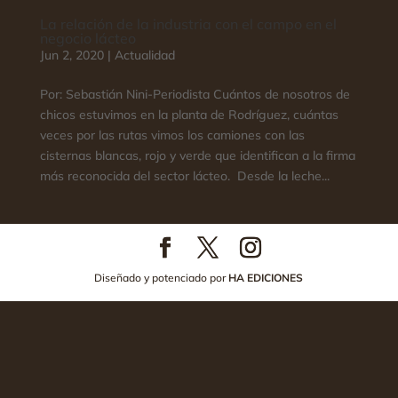
La relación de la industria con el campo en el
negocio lácteo
Jun 2, 2020
|
Actualidad
Por: Sebastián Nini-Periodista Cuántos de nosotros de
chicos estuvimos en la planta de Rodríguez, cuántas
veces por las rutas vimos los camiones con las
cisternas blancas, rojo y verde que identifican a la firma
más reconocida del sector lácteo. Desde la leche...
Diseñado y potenciado por
HA EDICIONES